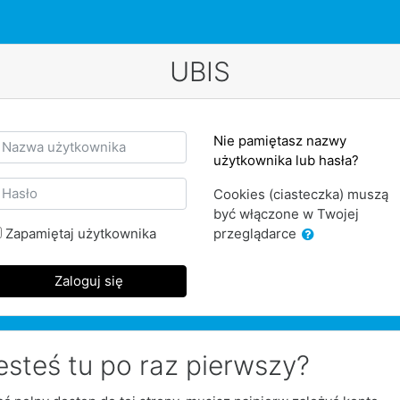
UBIS
rzenie nowego konta
azwa użytkownika
Nie pamiętasz nazwy
użytkownika lub hasła?
asło
Cookies (ciasteczka) muszą
być włączone w Twojej
Zapamiętaj użytkownika
przeglądarce
Zaloguj się
esteś tu po raz pierwszy?