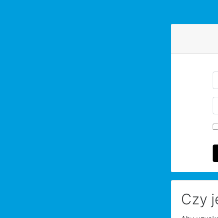
Przejdź do głównej zawartości
Pomiń two
N
H
Czy j