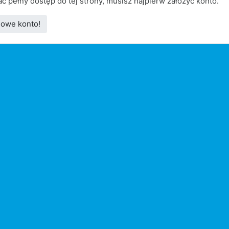
ć pełny dostęp do tej strony, musisz najpierw założyć konto.
nowe konto!