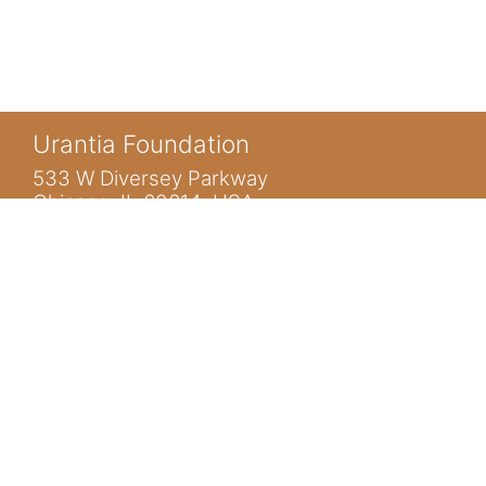
Urantia Foundation
533 W Diversey Parkway
Chicago, IL 60614 USA
Usted no se ha identificado. (
Acceder
)
www.urantia.org
ubis@urantia.org
https://www.facebook.com/UrantiaFoundation
https://twitter.com/Urantia533
https://www.urantia.org
INICIO
SOBRE NOSOTROS