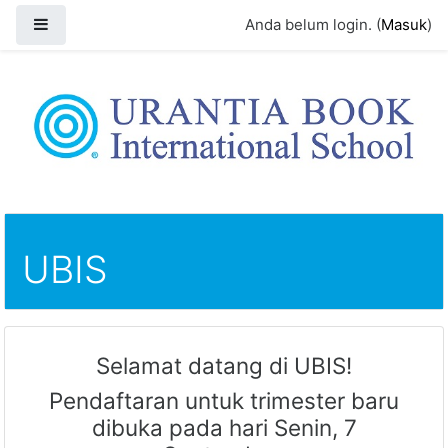
Panel samping
Anda belum login. (
Masuk
)
Loncat ke konten utama
UBIS
Selamat datang di UBIS!
Pendaftaran untuk trimester baru
dibuka pada hari Senin, 7