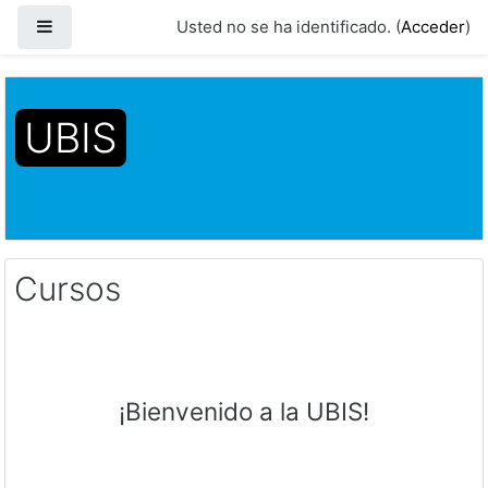
Panel lateral
Usted no se ha identificado. (
Acceder
)
Salta al contenido principal
UBIS
Página Principal
Páginas del sitio
Cursos
Cursos
¡Bienvenido a la UBIS!