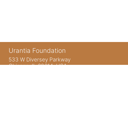
Urantia Foundation
533 W Diversey Parkway
Chicago, IL 60614 USA
Non connecté. (
Connexion
)
Accueil
www.urantia.org
ubis@urantia.org
https://www.facebook.com/UrantiaFoundation
https://twitter.com/Urantia533
https://www.urantia.org