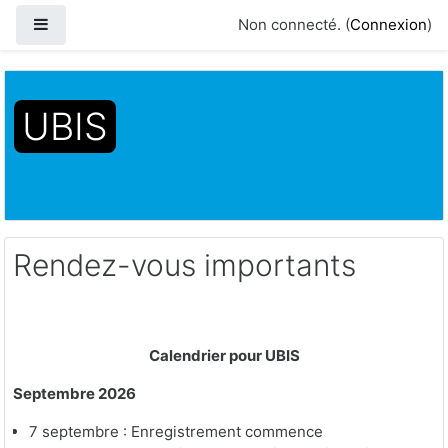
Panneau latéral
Non connecté. (
Connexion
)
Passer au contenu principal
UBIS
Accueil
Pages du site
Rendez-vous importants
Rendez-vous importants
Calendrier pour UBIS
Septembre 2026
7 septembre : Enregistrement commence