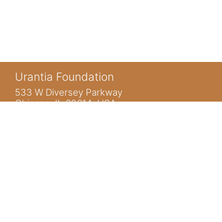
Urantia Foundation
533 W Diversey Parkway
Chicago, IL 60614 USA
Sie sind nicht angemeldet. (
Anmelden
)
Startseite
www.urantia.org
ubis@urantia.org
https://www.facebook.com/UrantiaFoundation
https://twitter.com/Urantia533
https://www.urantia.org
STARTSEITE