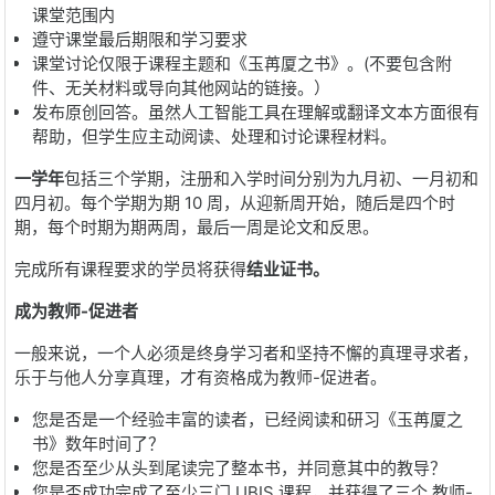
课堂范围内
遵守课堂最后期限和学习要求
课堂讨论仅限于课程主题和《玉苒厦之书》。
(
不要包含附
件、无关材料或导向其他网站的链接。）
发布原创回答。虽然人工智能工具在理解或翻译文本方面很有
帮助，但学生应主动阅读、处理和讨论课程材料。
一学年
包括三个学期，注册和入学时间分别为九月初、一月初和
四月初。每个学期为期
10
周，从迎新周开始，随后是四个时
期，每个时期为期两周，最后一周是论文和反思。
完成所有课程要求的学员将获得
结业证书。
成为教师
-
促进者
一般来说，一个人必须是终身学习者和坚持不懈的真理寻求者，
乐于与他人分享真理，才有资格成为教师
-
促进者。
您是否是一个经验丰富的读者，已经阅读和研习《玉苒厦之
书》数年时间了？
您是否至少从头到尾读完了整本书，并同意其中的教导？
您是否成功完成了至少三门
UBIS
课程，并获得了三个
教师
-